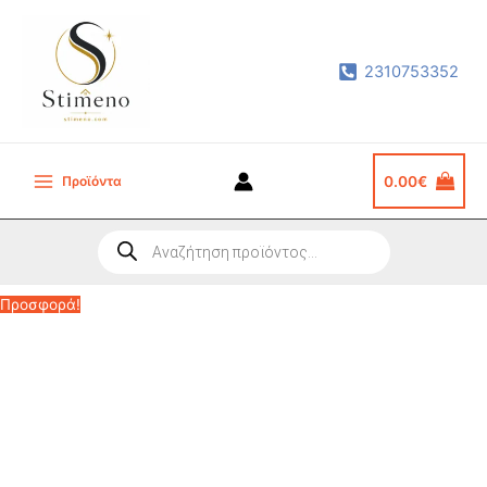
Μετάβαση
στο
2310753352
περιεχόμενο
Προϊόντα
0.00
€
Main
Menu
Products
search
Προσφορά!