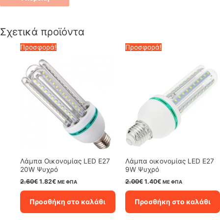
Σχετικά προϊόντα
Προσφορά!
Προσφορά!
Λάμπα Οικονομίας LED E27
Λάμπα οικονομίας LED E27
20W Ψυχρό
9W Ψυχρό
Original
Η
Original
Η
2.60
€
1.82
€
2.00
€
1.40
€
ΜΕ ΦΠΑ
ΜΕ ΦΠΑ
price
τρέχουσα
price
τρέχουσα
was:
τιμή
was:
τιμή
Προσθήκη στο καλάθι
Προσθήκη στο καλάθι
2.60€.
είναι:
2.00€.
είναι:
1.82€.
1.40€.