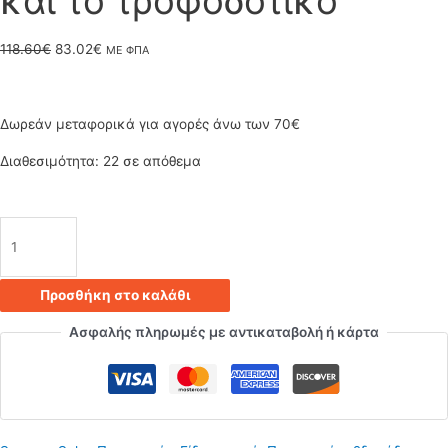
και το τροφοδοτικό
Original
Η
118.60
€
83.02
€
ΜΕ ΦΠΑ
price
τρέχουσα
was:
τιμή
Δωρεάν μεταφορικά για αγορές άνω των 70€
118.60€.
είναι:
Διαθεσιμότητα:
22 σε απόθεμα
83.02€.
Αδιάβροχη
ταινία
Προσθήκη στο καλάθι
led
Ασφαλής πληρωμές με αντικαταβολή ή κάρτα
RGB
220V
5050SMD