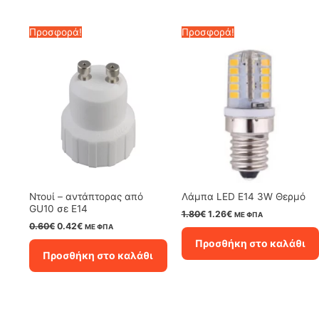
Προσφορά!
Προσφορά!
Ντουί – αντάπτορας από
Λάμπα LED Ε14 3W Θερμό
GU10 σε E14
Original
Η
1.80
€
1.26
€
ΜΕ ΦΠΑ
price
τρέχουσα
Original
Η
0.60
€
0.42
€
ΜΕ ΦΠΑ
was:
τιμή
price
τρέχουσα
Προσθήκη στο καλάθι
1.80€.
είναι:
was:
τιμή
Προσθήκη στο καλάθι
1.26€.
0.60€.
είναι:
0.42€.