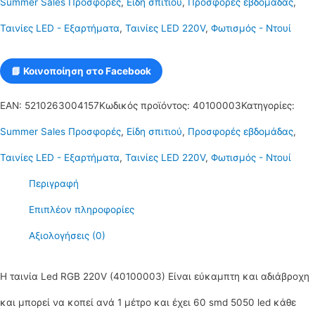
Summer Sales Προσφορές
,
Είδη σπιτιού
,
Προσφορές εβδομάδας
,
30
Ταινίες LED - Εξαρτήματα
,
Ταινίες LED 220V
,
Φωτισμός - Ντουί
μέτρα
μαζί
📘 Κοινοποίηση στο Facebook
με
EAN:
5210263004157
Κωδικός προϊόντος:
40100003
Κατηγορίες:
τηλεχειριστήριο
Summer Sales Προσφορές
,
Είδη σπιτιού
,
Προσφορές εβδομάδας
,
και
Ταινίες LED - Εξαρτήματα
,
Ταινίες LED 220V
,
Φωτισμός - Ντουί
το
Περιγραφή
τροφοδοτικό
Επιπλέον πληροφορίες
ποσότητα
Αξιολογήσεις (0)
Η ταινία Led RGB 220V (40100003) Είναι εύκαμπτη και αδιάβροχη
και μπορεί να κοπεί ανά 1 μέτρο και έχει 60 smd 5050 led κάθε