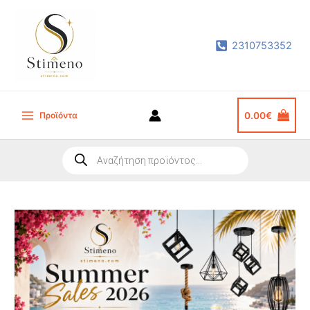
Μετάβαση
στο
2310753352
περιεχόμενο
Προϊόντα
0.00
€
Main
Menu
Products
search