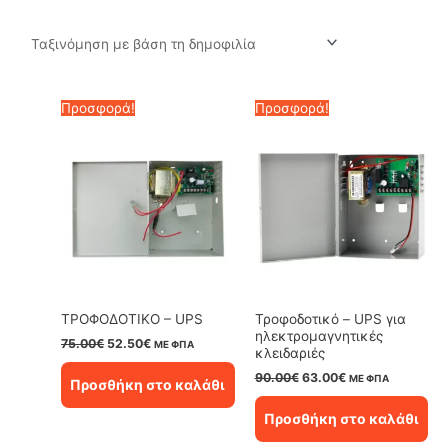
by
popularity
Προσφορά!
Προσφορά!
ΤΡΟΦΟΔΟΤΙΚΟ – UPS
Τροφοδοτικό – UPS για
ηλεκτρομαγνητικές
Original
Η
75.00
€
52.50
€
ΜΕ ΦΠΑ
κλειδαριές
price
τρέχουσα
was:
τιμή
Original
Η
90.00
€
63.00
€
ΜΕ ΦΠΑ
Προσθήκη στο καλάθι
75.00€.
είναι:
price
τρέχουσα
52.50€.
was:
τιμή
Προσθήκη στο καλάθι
90.00€.
είναι:
63.00€.