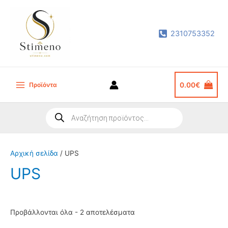
Μετάβαση
στο
2310753352
περιεχόμενο
Προϊόντα
0.00
€
Main
Menu
Products
search
Αρχική σελίδα
/ UPS
UPS
Sorted
Προβάλλονται όλα - 2 αποτελέσματα