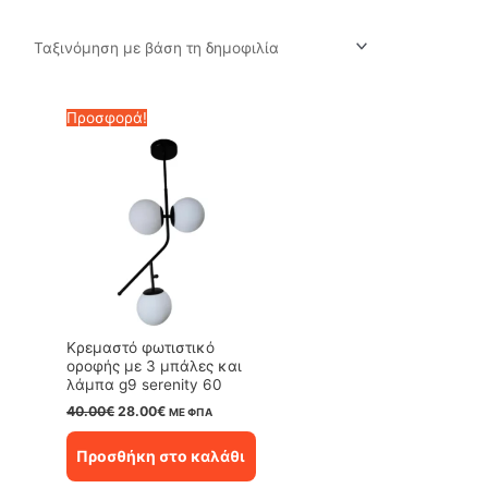
Προσφορά!
Κρεμαστό φωτιστικό
οροφής με 3 μπάλες και
λάμπα g9 serenity 60
Original
Η
40.00
€
28.00
€
ΜΕ ΦΠΑ
price
τρέχουσα
was:
τιμή
Προσθήκη στο καλάθι
40.00€.
είναι:
28.00€.