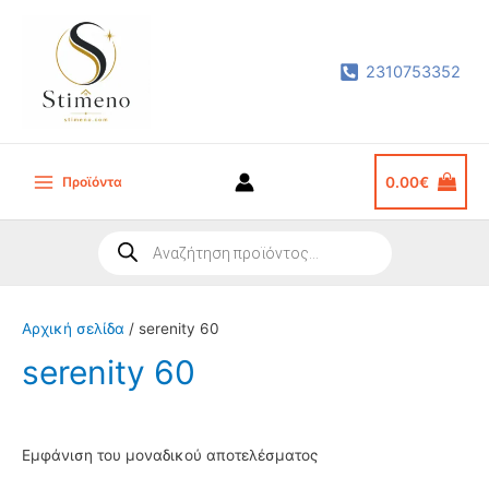
Μετάβαση
στο
2310753352
περιεχόμενο
Προϊόντα
0.00
€
Main
Menu
Products
search
Αρχική σελίδα
/ serenity 60
serenity 60
Εμφάνιση του μοναδικού αποτελέσματος