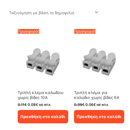
by
popularity
Προσφορά!
Προσφορά!
Τριπλή κλέμα καλωδίου
Τριπλή κλέμα για
χωρίς βίδες 10A
καλώδιο χωρίς βίδες 6A
Original
Η
Original
Η
0.11
€
0.08
€
0.09
€
0.06
€
ΜΕ ΦΠΑ
ΜΕ ΦΠΑ
price
τρέχουσα
price
τρέχουσα
was:
τιμή
was:
τιμή
Προσθήκη στο καλάθι
Προσθήκη στο καλάθι
0.11€.
είναι:
0.09€.
είναι:
0.08€.
0.06€.