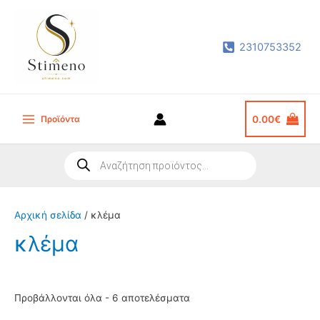
Μετάβαση
στο
2310753352
περιεχόμενο
Προϊόντα
0.00
€
Main
Menu
Products
search
Αρχική σελίδα
/ κλέμα
κλέμα
Sorted
Προβάλλονται όλα - 6 αποτελέσματα