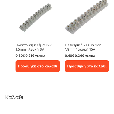
Ηλεκτρική κλέμα 12P
Ηλεκτρική κλέμα 12P
1.5mm² λευκή 6Α
1.9mm² λευκή 15Α
Original
Η
Original
Η
0.30
€
0.21
€
0.48
€
0.34
€
ΜΕ ΦΠΑ
ΜΕ ΦΠΑ
price
τρέχουσα
price
τρέχουσα
was:
τιμή
was:
τιμή
Προσθήκη στο καλάθι
Προσθήκη στο καλάθι
0.30€.
είναι:
0.48€.
είναι:
0.21€.
0.34€.
Καλάθι