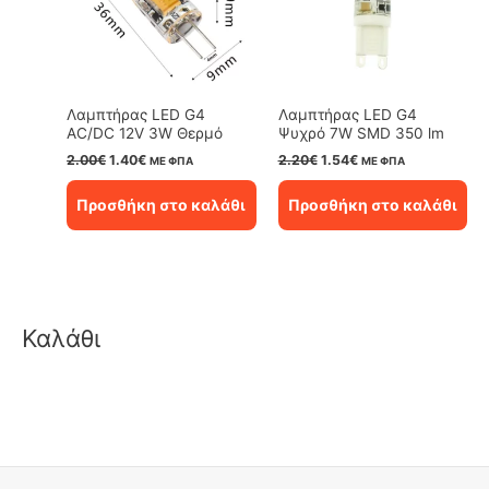
Λαμπτήρας LED G4
Λαμπτήρας LED G4
AC/DC 12V 3W Θερμό
Ψυχρό 7W SMD 350 lm
Original
Η
Original
Η
2.00
€
1.40
€
2.20
€
1.54
€
ΜΕ ΦΠΑ
ΜΕ ΦΠΑ
price
τρέχουσα
price
τρέχουσα
was:
τιμή
was:
τιμή
Προσθήκη στο καλάθι
Προσθήκη στο καλάθι
2.00€.
είναι:
2.20€.
είναι:
1.40€.
1.54€.
Καλάθι