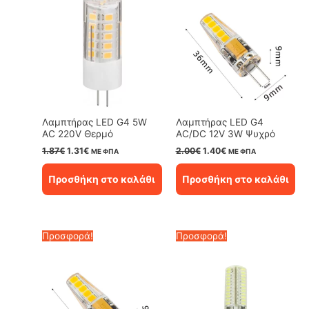
Λαμπτήρας LED G4 5W
Λαμπτήρας LED G4
AC 220V Θερμό
AC/DC 12V 3W Ψυχρό
Original
Η
Original
Η
1.87
€
1.31
€
2.00
€
1.40
€
ΜΕ ΦΠΑ
ΜΕ ΦΠΑ
price
τρέχουσα
price
τρέχουσα
was:
τιμή
was:
τιμή
Προσθήκη στο καλάθι
Προσθήκη στο καλάθι
1.87€.
είναι:
2.00€.
είναι:
1.31€.
1.40€.
Προσφορά!
Προσφορά!