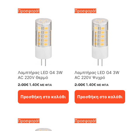
Προσφορά!
Προσφορά!
Λαμπτήρας LED G4 3W
Λαμπτήρας LED G4 3W
AC 220V Θερμό
AC 220V Ψυχρό
Original
Η
Original
Η
2.00
€
1.40
€
2.00
€
1.40
€
ΜΕ ΦΠΑ
ΜΕ ΦΠΑ
price
τρέχουσα
price
τρέχουσα
was:
τιμή
was:
τιμή
Προσθήκη στο καλάθι
Προσθήκη στο καλάθι
2.00€.
είναι:
2.00€.
είναι:
1.40€.
1.40€.
Προσφορά!
Προσφορά!