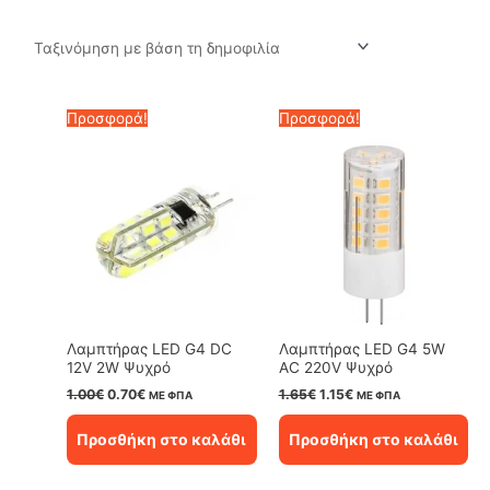
by
popularity
Προσφορά!
Προσφορά!
Λαμπτήρας LED G4 DC
Λαμπτήρας LED G4 5W
12V 2W Ψυχρό
AC 220V Ψυχρό
Original
Η
Original
Η
1.00
€
0.70
€
1.65
€
1.15
€
ΜΕ ΦΠΑ
ΜΕ ΦΠΑ
price
τρέχουσα
price
τρέχουσα
was:
τιμή
was:
τιμή
Προσθήκη στο καλάθι
Προσθήκη στο καλάθι
1.00€.
είναι:
1.65€.
είναι:
0.70€.
1.15€.