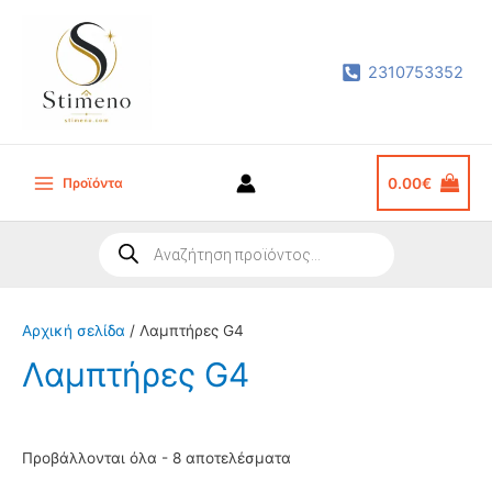
Μετάβαση
στο
2310753352
περιεχόμενο
Προϊόντα
0.00
€
Main
Menu
Products
search
Αρχική σελίδα
/ Λαμπτήρες G4
Λαμπτήρες G4
Sorted
Προβάλλονται όλα - 8 αποτελέσματα