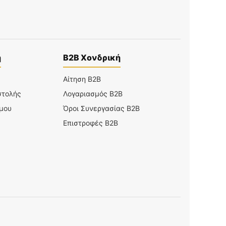
η
B2B Χονδρική
Αίτηση B2B
στολής
Λογαριασμός B2B
 μου
Όροι Συνεργασίας B2B
Επιστροφές B2B