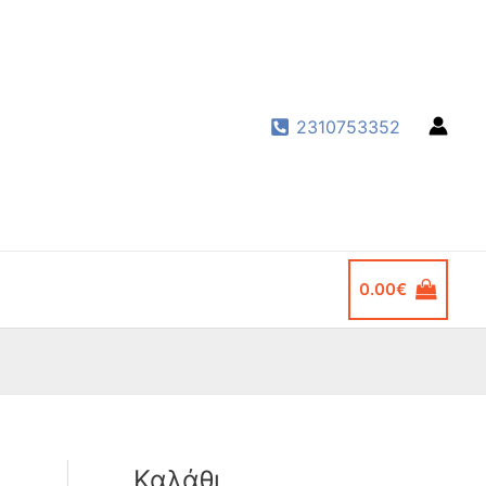
2310753352
0.00
€
Καλάθι