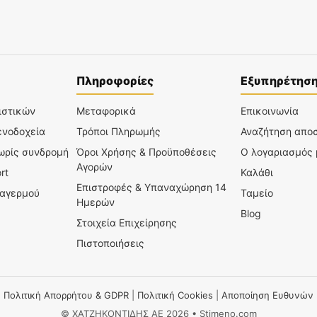
Πληροφορίες
Εξυπηρέτησ
ιστικών
Μεταφορικά
Επικοινωνία
ενοδοχεία
Τρόποι Πληρωμής
Αναζήτηση απο
χωρίς συνδρομή
Όροι Χρήσης & Προϋποθέσεις
Ο λογαριασμός
Αγορών
rt
Καλάθι
Επιστροφές & Υπαναχώρηση 14
ναγερμού
Ταμείο
Ημερών
Blog
Στοιχεία Επιχείρησης
Πιστοποιήσεις
Πολιτική Απορρήτου & GDPR
|
Πολιτική Cookies
|
Αποποίηση Ευθυνών
© ΧΑΤΖΗΚΟΝΤΙΔΗΣ ΑΕ 2026 • Stimeno.com