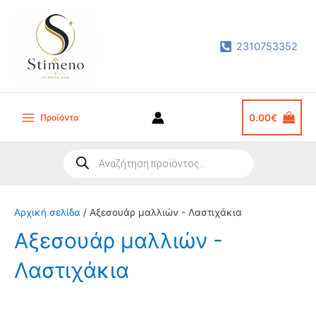
Μετάβαση
στο
2310753352
περιεχόμενο
Προϊόντα
0.00
€
Main
Menu
Products
search
Αρχική σελίδα
/ Αξεσουάρ μαλλιών - Λαστιχάκια
Αξεσουάρ μαλλιών -
Λαστιχάκια