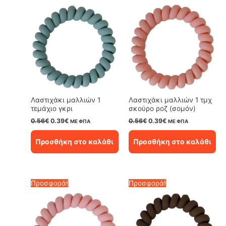
Λαστιχάκι μαλλιών 1
Λαστιχάκι μαλλιών 1 τμχ
τεμάχιο γκρι
σκούρο ροζ (σομόν)
Original
Η
Original
Η
0.56
€
0.39
€
0.56
€
0.39
€
ΜΕ ΦΠΑ
ΜΕ ΦΠΑ
price
τρέχουσα
price
τρέχουσα
was:
τιμή
was:
τιμή
Προσθήκη στο καλάθι
Προσθήκη στο καλάθι
0.56€.
είναι:
0.56€.
είναι:
0.39€.
0.39€.
Προσφορά!
Προσφορά!