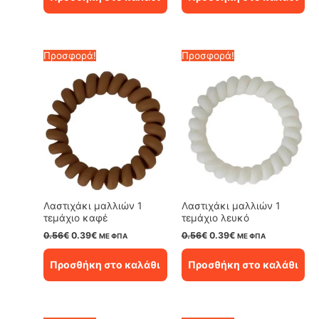
0.56€.
είναι:
0.56€.
είναι:
0.39€.
0.39€.
Προσφορά!
Προσφορά!
Λαστιχάκι μαλλιών 1
Λαστιχάκι μαλλιών 1
τεμάχιο καφέ
τεμάχιο λευκό
Original
Η
Original
Η
0.56
€
0.39
€
0.56
€
0.39
€
ΜΕ ΦΠΑ
ΜΕ ΦΠΑ
price
τρέχουσα
price
τρέχουσα
was:
τιμή
was:
τιμή
Προσθήκη στο καλάθι
Προσθήκη στο καλάθι
0.56€.
είναι:
0.56€.
είναι:
0.39€.
0.39€.