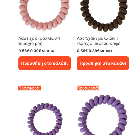
Λαστιχάκι μαλλιών 1
Λαστιχάκι μαλλιών 1
τεμάχιο ροζ
τεμάχιο σκούρο καφέ
Original
Η
Original
Η
0.56
€
0.39
€
0.56
€
0.39
€
ΜΕ ΦΠΑ
ΜΕ ΦΠΑ
price
τρέχουσα
price
τρέχουσα
was:
τιμή
was:
τιμή
Προσθήκη στο καλάθι
Προσθήκη στο καλάθι
0.56€.
είναι:
0.56€.
είναι:
0.39€.
0.39€.
Προσφορά!
Προσφορά!