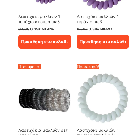
Λαστιχάκι μαλλιών 1
Λαστιχάκι μαλλιών 1
τεμάχιο σκούρο μωβ
τεμάχιο μωβ
Original
Η
Original
Η
0.56
€
0.39
€
0.56
€
0.39
€
ΜΕ ΦΠΑ
ΜΕ ΦΠΑ
price
τρέχουσα
price
τρέχουσα
was:
τιμή
was:
τιμή
Προσθήκη στο καλάθι
Προσθήκη στο καλάθι
0.56€.
είναι:
0.56€.
είναι:
0.39€.
0.39€.
Προσφορά!
Προσφορά!
Λαστιχάκια μαλλιών σετ
Λαστιχάκι μαλλιών 1