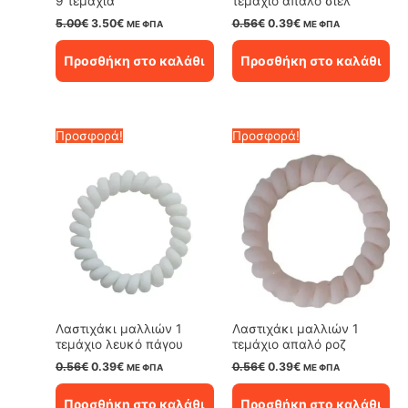
9 τεμάχια
τεμάχιο απαλό σιέλ
Original
Η
Original
Η
5.00
€
3.50
€
0.56
€
0.39
€
ΜΕ ΦΠΑ
ΜΕ ΦΠΑ
price
τρέχουσα
price
τρέχουσα
was:
τιμή
was:
τιμή
Προσθήκη στο καλάθι
Προσθήκη στο καλάθι
5.00€.
είναι:
0.56€.
είναι:
3.50€.
0.39€.
Προσφορά!
Προσφορά!
Λαστιχάκι μαλλιών 1
Λαστιχάκι μαλλιών 1
τεμάχιο λευκό πάγου
τεμάχιο απαλό ροζ
Original
Η
Original
Η
0.56
€
0.39
€
0.56
€
0.39
€
ΜΕ ΦΠΑ
ΜΕ ΦΠΑ
price
τρέχουσα
price
τρέχουσα
was:
τιμή
was:
τιμή
Προσθήκη στο καλάθι
Προσθήκη στο καλάθι