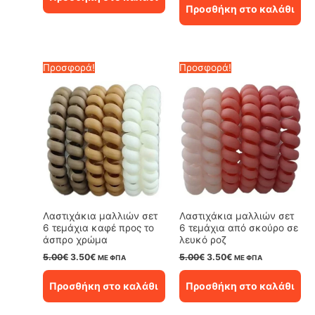
0.36€.
είναι:
was:
τιμή
Προσθήκη στο καλάθι
0.25€.
5.00€.
είναι:
3.50€.
Προσφορά!
Προσφορά!
Λαστιχάκια μαλλιών σετ
Λαστιχάκια μαλλιών σετ
6 τεμάχια καφέ προς το
6 τεμάχια από σκούρο σε
άσπρο χρώμα
λευκό ροζ
Original
Η
Original
Η
5.00
€
3.50
€
5.00
€
3.50
€
ΜΕ ΦΠΑ
ΜΕ ΦΠΑ
price
τρέχουσα
price
τρέχουσα
was:
τιμή
was:
τιμή
Προσθήκη στο καλάθι
Προσθήκη στο καλάθι
5.00€.
είναι:
5.00€.
είναι:
3.50€.
3.50€.