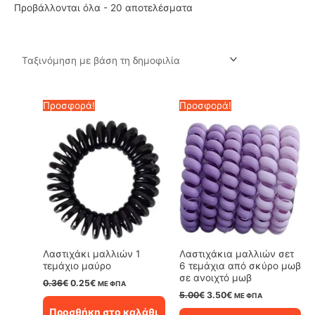
Sorted
Προβάλλονται όλα - 20 αποτελέσματα
by
popularity
Προσφορά!
Προσφορά!
Λαστιχάκι μαλλιών 1
Λαστιχάκια μαλλιών σετ
τεμάχιο μαύρο
6 τεμάχια από σκύρο μωβ
σε ανοιχτό μωβ
Original
Η
0.36
€
0.25
€
ΜΕ ΦΠΑ
price
τρέχουσα
Original
Η
5.00
€
3.50
€
ΜΕ ΦΠΑ
was:
τιμή
price
τρέχουσα
Προσθήκη στο καλάθι