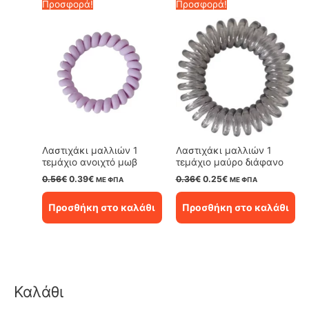
Προσφορά!
Προσφορά!
Λαστιχάκι μαλλιών 1
Λαστιχάκι μαλλιών 1
τεμάχιο ανοιχτό μωβ
τεμάχιο μαύρο διάφανο
Original
Η
Original
Η
0.56
€
0.39
€
0.36
€
0.25
€
ΜΕ ΦΠΑ
ΜΕ ΦΠΑ
price
τρέχουσα
price
τρέχουσα
was:
τιμή
was:
τιμή
Προσθήκη στο καλάθι
Προσθήκη στο καλάθι
0.56€.
είναι:
0.36€.
είναι:
0.39€.
0.25€.
Καλάθι