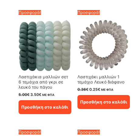
Προσφορά!
Προσφορά!
Λαστιχάκια μαλλιών σετ
Λαστιχάκι μαλλιών 1
6 τεμάχια από γκρι σε
τεμάχιο Λευκό διάφανο
λευκό του πάγου
Original
Η
0.36
€
0.25
€
ΜΕ ΦΠΑ
price
τρέχουσα
Original
Η
5.00
€
3.50
€
ΜΕ ΦΠΑ
was:
τιμή
price
τρέχουσα
Προσθήκη στο καλάθι
0.36€.
είναι:
was:
τιμή
Προσθήκη στο καλάθι
0.25€.
5.00€.
είναι:
3.50€.
Προσφορά!
Προσφορά!