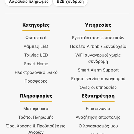
Ασφαλείς πληρωμές
B2B χονδρική
Κατηγορίες
Υπηρεσίες
Φωτιστικά
Εγκατάσταση φωτιστικών
Λάμπες LED
Πακέτα Airbnb / Ξενοδοχεία
Ταινίες LED
WiFi συναγερμοί χωρίς
συνδρομή
Smart Home
Smart Alarm Support
Ηλεκτρολογικό υλικό
Ετήσιο service συναγερμού
Προσφορές
Όλες οι υπηρεσίες
Πληροφορίες
Εξυπηρέτηση
Μεταφορικά
Επικοινωνία
Τρόποι Πληρωμής
Αναζήτηση αποστολής
Όροι Χρήσης & Προϋποθέσεις
Ο λογαριασμός μου
Αγορών