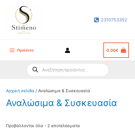
Μετάβαση
στο
2310753352
περιεχόμενο
Προϊόντα
0.00
€
Main
Menu
Products
search
Αρχική σελίδα
/ Αναλώσιμα & Συσκευασία
Αναλώσιμα & Συσκευασία
Sorted
Προβάλλονται όλα - 2 αποτελέσματα