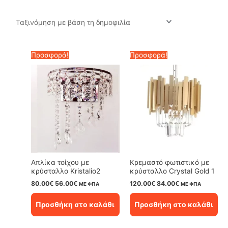
by
popularity
Προσφορά!
Προσφορά!
Απλίκα τοίχου με
Κρεμαστό φωτιστικό με
κρύσταλλο Kristalio2
κρύσταλλο Crystal Gold 1
Original
Η
Original
Η
80.00
€
56.00
€
120.00
€
84.00
€
ΜΕ ΦΠΑ
ΜΕ ΦΠΑ
price
τρέχουσα
price
τρέχουσα
was:
τιμή
was:
τιμή
Προσθήκη στο καλάθι
Προσθήκη στο καλάθι
80.00€.
είναι:
120.00€.
είναι:
56.00€.
84.00€.