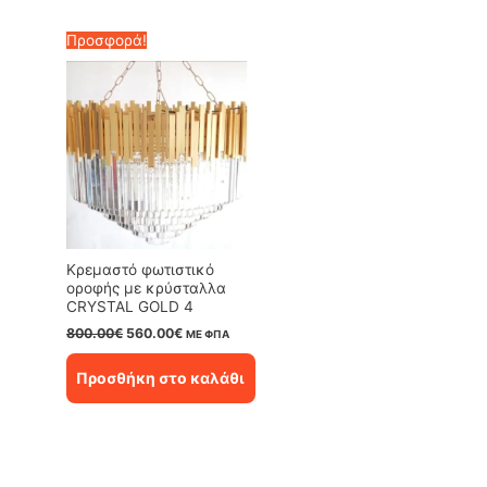
Προσφορά!
Κρεμαστό φωτιστικό
οροφής με κρύσταλλα
CRYSTAL GOLD 4
Original
Η
800.00
€
560.00
€
ΜΕ ΦΠΑ
price
τρέχουσα
was:
τιμή
Προσθήκη στο καλάθι
800.00€.
είναι:
560.00€.