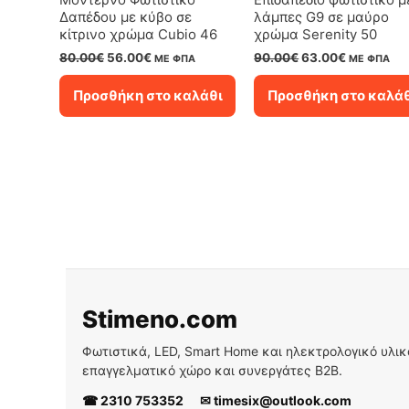
Δαπέδου με κύβο σε
λάμπες G9 σε μαύρο
κίτρινο χρώμα Cubio 46
χρώμα Serenity 50
Original
Η
Original
Η
80.00
€
56.00
€
90.00
€
63.00
€
ΜΕ ΦΠΑ
ΜΕ ΦΠΑ
price
τρέχουσα
price
τρέχουσα
was:
τιμή
was:
τιμή
Προσθήκη στο καλάθι
Προσθήκη στο καλά
80.00€.
είναι:
90.00€.
είναι:
56.00€.
63.00€.
Stimeno.com
Φωτιστικά, LED, Smart Home και ηλεκτρολογικό υλικό 
επαγγελματικό χώρο και συνεργάτες B2B.
☎ 2310 753352
✉ timesix@outlook.com