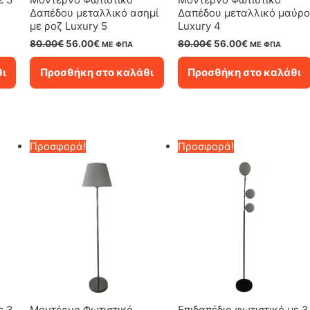
Δαπέδου μεταλλικό ασημί
Δαπέδου μεταλλικό μαύρο
με ροζ Luxury 5
Luxury 4
Original
Η
Original
Η
80.00
€
56.00
€
80.00
€
56.00
€
ΜΕ ΦΠΑ
ΜΕ ΦΠΑ
price
τρέχουσα
price
τρέχουσα
was:
τιμή
was:
τιμή
θι
Προσθήκη στο καλάθι
Προσθήκη στο καλάθι
80.00€.
είναι:
80.00€.
είναι:
56.00€.
56.00€.
Προσφορά!
Προσφορά!
ε 3
Μοντέρνο Φωτιστικό
Επιδαπέδιο φωτιστικό με 3