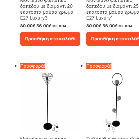
Μοντέρνο φωτιστικό
Μοντέρνο φωτιστικό
δαπέδου με διαμάντι 20
δαπέδου με διαμάντι 25
εκατοστά μαύρο χρώμα
εκατοστά μαύρο χρώμ
Ε27 Luxury3
Ε27 Luxury1
Original
Η
Original
Η
80.00
€
56.00
€
80.00
€
56.00
€
ΜΕ ΦΠΑ
ΜΕ ΦΠΑ
price
τρέχουσα
price
τρέχουσα
was:
τιμή
was:
τιμή
Προσθήκη στο καλάθι
Προσθήκη στο καλά
80.00€.
είναι:
80.00€.
είναι:
56.00€.
56.00€.
Προσφορά!
Προσφορά!
Μοντέρνο φωτιστικό
Επιδαπέδιο φωτιστικό μ