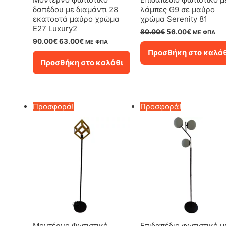
δαπέδου με διαμάντι 28
λάμπες G9 σε μαύρο
εκατοστά μαύρο χρώμα
χρώμα Serenity 81
Ε27 Luxury2
Original
Η
80.00
€
56.00
€
ΜΕ ΦΠΑ
price
τρέχουσα
Original
Η
90.00
€
63.00
€
ΜΕ ΦΠΑ
was:
τιμή
price
τρέχουσα
Προσθήκη στο καλά
80.00€.
είναι:
was:
τιμή
Προσθήκη στο καλάθι
56.00€.
90.00€.
είναι:
63.00€.
Προσφορά!
Προσφορά!
Μοντέρνο Φωτιστικό
Επιδαπέδιο φωτιστικό μ