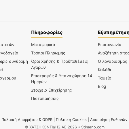
Πληροφορίες
Εξυπηρέτησ
ιστικών
Μεταφορικά
Επικοινωνία
ενοδοχεία
Τρόποι Πληρωμής
Αναζήτηση απο
χωρίς συνδρομή
Όροι Χρήσης & Προϋποθέσεις
Ο λογαριασμός
Αγορών
rt
Καλάθι
Επιστροφές & Υπαναχώρηση 14
ναγερμού
Ταμείο
Ημερών
Blog
Στοιχεία Επιχείρησης
Πιστοποιήσεις
Πολιτική Απορρήτου & GDPR
|
Πολιτική Cookies
|
Αποποίηση Ευθυνών
© ΧΑΤΖΗΚΟΝΤΙΔΗΣ ΑΕ 2026 • Stimeno.com