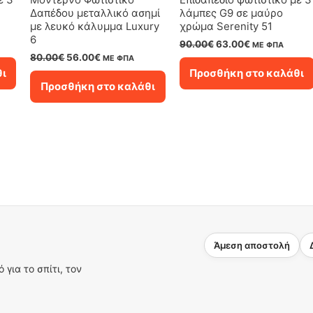
Δαπέδου μεταλλικό ασημί
λάμπες G9 σε μαύρο
με λευκό κάλυμμα Luxury
χρώμα Serenity 51
6
Original
Η
90.00
€
63.00
€
ΜΕ ΦΠΑ
price
τρέχουσα
Original
Η
80.00
€
56.00
€
ΜΕ ΦΠΑ
was:
τιμή
price
τρέχουσα
θι
Προσθήκη στο καλάθι
90.00€.
είναι:
was:
τιμή
Προσθήκη στο καλάθι
63.00€.
80.00€.
είναι:
56.00€.
Άμεση αποστολή
για το σπίτι, τον