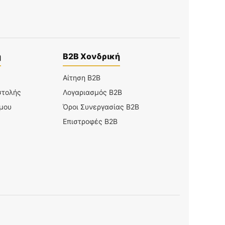
η
B2B Χονδρική
Αίτηση B2B
στολής
Λογαριασμός B2B
 μου
Όροι Συνεργασίας B2B
Επιστροφές B2B