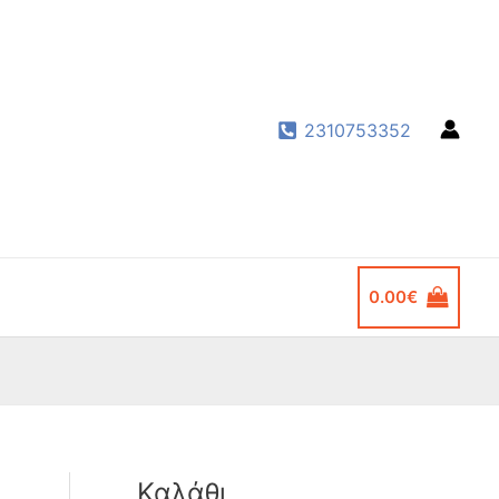
2310753352
0.00
€
Καλάθι