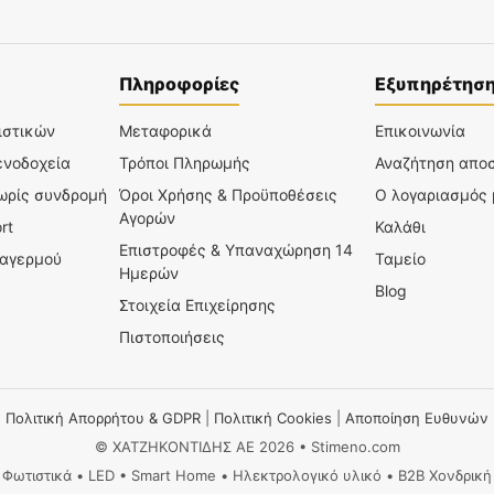
Πληροφορίες
Εξυπηρέτησ
ιστικών
Μεταφορικά
Επικοινωνία
ενοδοχεία
Τρόποι Πληρωμής
Αναζήτηση απο
χωρίς συνδρομή
Όροι Χρήσης & Προϋποθέσεις
Ο λογαριασμός
Αγορών
rt
Καλάθι
Επιστροφές & Υπαναχώρηση 14
ναγερμού
Ταμείο
Ημερών
Blog
Στοιχεία Επιχείρησης
Πιστοποιήσεις
Πολιτική Απορρήτου & GDPR
|
Πολιτική Cookies
|
Αποποίηση Ευθυνών
© ΧΑΤΖΗΚΟΝΤΙΔΗΣ ΑΕ 2026 • Stimeno.com
Φωτιστικά • LED • Smart Home • Ηλεκτρολογικό υλικό • B2B Χονδρική