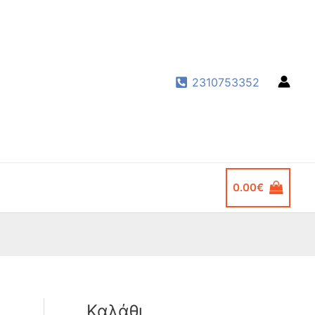
2310753352
0.00
€
Καλάθι