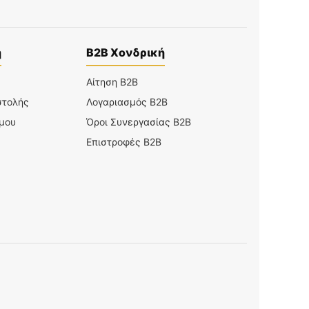
η
B2B Χονδρική
Αίτηση B2B
στολής
Λογαριασμός B2B
 μου
Όροι Συνεργασίας B2B
Επιστροφές B2B