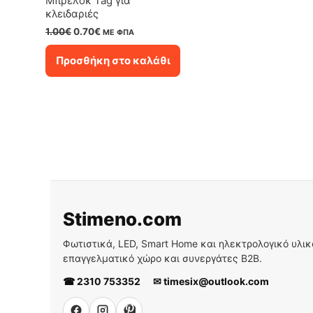
Μπρελόκ Tag για
κλειδαριές
Original
Η
1.00
€
0.70
€
ΜΕ ΦΠΑ
price
τρέχουσα
was:
τιμή
Προσθήκη στο καλάθι
1.00€.
είναι:
0.70€.
Stimeno.com
Φωτιστικά, LED, Smart Home και ηλεκτρολογικό υλικό 
επαγγελματικό χώρο και συνεργάτες B2B.
☎ 2310 753352
✉ timesix@outlook.com