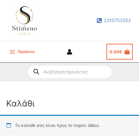
Μετάβαση
στο
2310753352
περιεχόμενο
Προϊόντα
0.00
€
Main
Menu
Products
search
Καλάθι
Το καλάθι σας είναι προς το παρόν άδειο.